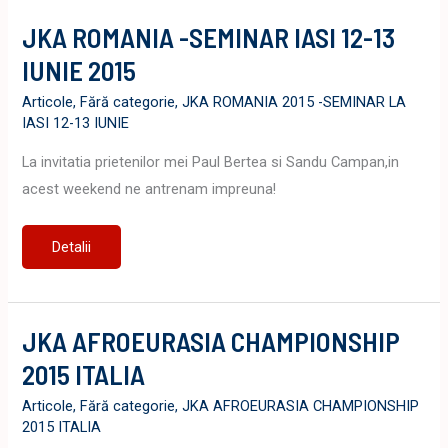
Retezat
JKA ROMANIA -SEMINAR IASI 12-13
IUNIE 2015
Articole
,
Fără categorie
,
JKA ROMANIA 2015 -SEMINAR LA
IASI 12-13 IUNIE
La invitatia prietenilor mei Paul Bertea si Sandu Campan,in
acest weekend ne antrenam impreuna!
JKA
Detalii
ROMANIA
-
SEMINAR
IASI
12-
13
JKA AFROEURASIA CHAMPIONSHIP
IUNIE
2015
2015 ITALIA
Articole
,
Fără categorie
,
JKA AFROEURASIA CHAMPIONSHIP
2015 ITALIA