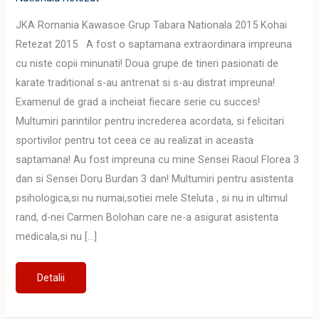
JKA Romania Kawasoe Grup Tabara Nationala 2015 Kohai
Retezat 2015 A fost o saptamana extraordinara impreuna
cu niste copii minunati! Doua grupe de tineri pasionati de
karate traditional s-au antrenat si s-au distrat impreuna!
Examenul de grad a incheiat fiecare serie cu succes!
Multumiri parintilor pentru increderea acordata, si felicitari
sportivilor pentru tot ceea ce au realizat in aceasta
saptamana! Au fost impreuna cu mine Sensei Raoul Florea 3
dan si Sensei Doru Burdan 3 dan! Multumiri pentru asistenta
psihologica,si nu numai,sotiei mele Steluta , si nu in ultimul
rand, d-nei Carmen Bolohan care ne-a asigurat asistenta
medicala,si nu […]
JKA
Detalii
ROMANIA
2015-
Tabara
Nationala