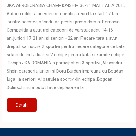
JKA AFROEURASIA CHAMPIONSHIP 30-31 MAI ITALIA 2015
A doua editie a acestei competitii a reunit la start 17 tari
,printre acestea aflandu-se pentru prima data si Romania.
Competitia a avut trei categorii de varsta,cadeti 14-16
ani,juniori 17-21 ani si seniori +22 ani.Fiecare tara a avut
dreptul sa inscrie 2 sportivi pentru fiecare categorie de kata
si kumite individual, si 2 echipe pentru kata si kumite echipe.
Echipa JKA ROMANIA a participat cu 3 sportivi ,Alexandru
Shein categoria juniori si Doru Burdan impreuna cu Bogdan
Iuga la seniori. Al patrulea sportiv din echipa ,Bogdan
Dolinschi nu a putut face deplasarea la
JKA
Detalii
AFROEURASIA
CHAMPIONSHIP
2015
ITALIA