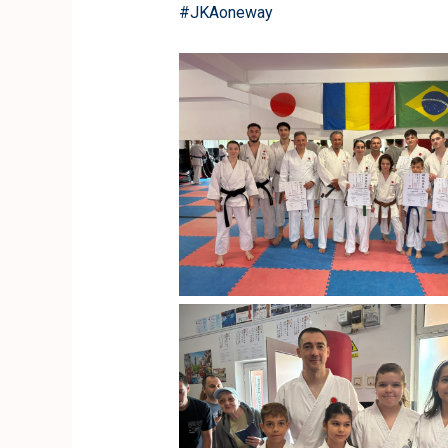
#JKAoneway
iasi1
iasi4