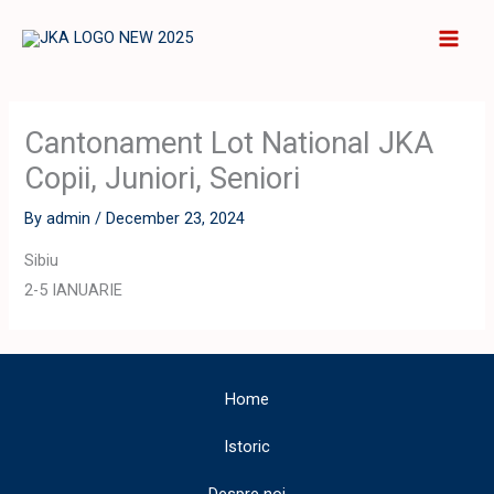
Skip
to
content
Cantonament Lot National JKA
Copii, Juniori, Seniori
By
admin
/
December 23, 2024
Sibiu
2-5 IANUARIE
Home
Istoric