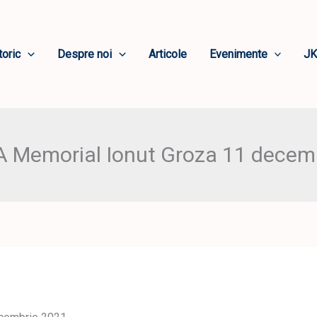
toric
Despre noi
Articole
Evenimente
JK
 Memorial Ionut Groza 11 decem