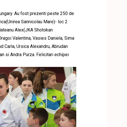
ungary. Au fost prezenti peste 250 de
anca(Unirea Sannicolau Mare)- loc 2
arlateanu Alex(JKA Shotokan
ragoi Valentina, Vasies Daniela, Sima
nd Carla, Ursica Alexandru, Abrudan
an si Andra Purza. Felicitari echipei