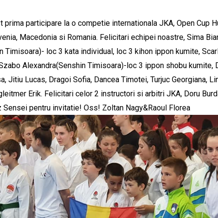
t prima participare la o competie internationala JKA, Open Cup H
lovenia, Macedonia si Romania. Felicitari echipei noastre, Sima Bi
n Timisoara)- loc 3 kata individual, loc 3 kihon ippon kumite, Sc
 Szabo Alexandra(Senshin Timisoara)-loc 3 ippon shobu kumite, D
a, Jitiu Lucas, Dragoi Sofia, Dancea Timotei, Turjuc Georgiana, Li
itmer Erik. Felicitari celor 2 instructori si arbitri JKA, Doru Burd
 Sensei pentru invitatie! Oss!
Zoltan Nagy&Raoul Florea