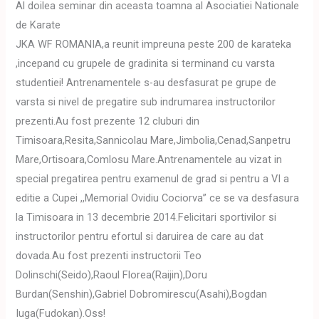
Al doilea seminar din aceasta toamna al Asociatiei Nationale
de Karate
JKA WF ROMANIA,a reunit impreuna peste 200 de karateka
,incepand cu grupele de gradinita si terminand cu varsta
studentiei! Antrenamentele s-au desfasurat pe grupe de
varsta si nivel de pregatire sub indrumarea instructorilor
prezenti.Au fost prezente 12 cluburi din
Timisoara,Resita,Sannicolau Mare,Jimbolia,Cenad,Sanpetru
Mare,Ortisoara,Comlosu Mare.Antrenamentele au vizat in
special pregatirea pentru exa
menul de grad si pentru a VI a
editie a Cupei ,,Memorial Ovidiu Cociorva” ce se va desfasura
la Timisoara in 13 decembrie 2014.Felicitari sportivilor si
instructorilor pentru efortul si daruirea de care au dat
dovada.Au fost prezenti instructorii Teo
Dolinschi(Seido),Raoul Florea(Raijin),Doru
Burdan(Senshin),Gabriel Dobromirescu(Asahi),Bogdan
Iuga(Fudokan).Oss!