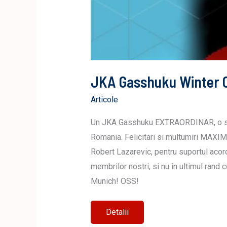
JKA Gasshuku Winter 
Articole
Un JKA Gasshuku EXTRAORDINAR, o sap
Romania. Felicitari si multumiri MAXIME
Robert Lazarevic, pentru suportul acorda
membrilor nostri, si nu in ultimul rand
Munich! OSS!
JKA
Detalii
Gasshuku