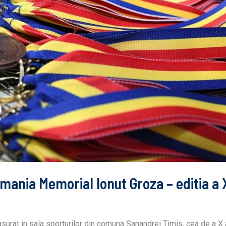
ania Memorial Ionut Groza – editia a 
rat in sala sporturilor din comuna Sanandrei Timis, cea de a X 