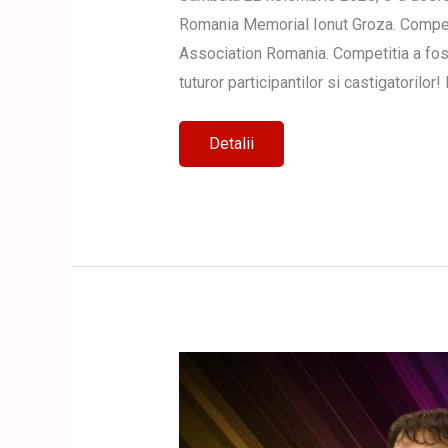
Romania Memorial Ionut Groza. Competit
Association Romania. Competitia a fost i
tuturor participantilor si castigatorilo
Cupa
Detalii
Nationala
JKA
Romania
Memorial
Ionut
Groza
–
editia
a
X-
a