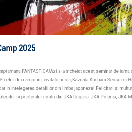
Camp 2025
tamana FANTASTICA!Azi s-a incheiat acest seminar de iarna or
 celor doi campioni, invitatii nostri,Kazuaki Kurihara Sensei si
t in intelegerea detaliilor din limba japoneza! Felicitari si multum
 colegilor si prietenilor nostri din JKA Ungaria, JKA Polonia, JKA