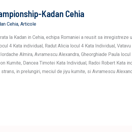
ampionship-Kadan Cehia
an Cehia
,
Articole
ta la Kadan in Cehia, echipa Romaniei a reusit sa inregistreze u
cul 4 Kata individual, Radut Alicia locul 4 Kata Individual, Vatavu 
 Iordache Almira, Avramescu Alexandra, Gheorghiade Paula locul 4.
on Kumite, Dancea Timotei Kata Individual, Radoi Robert Kata ind
t strans, in prelungiri, meciul de jiyu kumite, si Avramescu Alexand