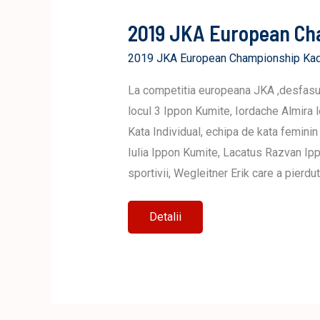
2019 JKA European Ch
2019 JKA European Championship Kad
La competitia europeana JKA ,desfasura
locul 3 Ippon Kumite, Iordache Almira lo
Kata Individual, echipa de kata feminin
Iulia Ippon Kumite, Lacatus Razvan Ipp
sportivii, Wegleitner Erik care a pierdu
2019
Detalii
JKA
European
Championship-
Kadan
Cehia