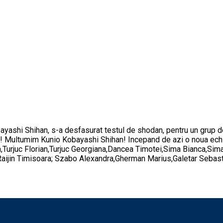
ayashi Shihan, s-a desfasurat testul de shodan, pentru un grup 
amen! Multumim Kunio Kobayashi Shihan! Incepand de azi o noua e
a,Turjuc Florian,Turjuc Georgiana,Dancea Timotei,Sima Bianca,Sima
-Raijin Timisoara; Szabo Alexandra,Gherman Marius,Galetar Sebas