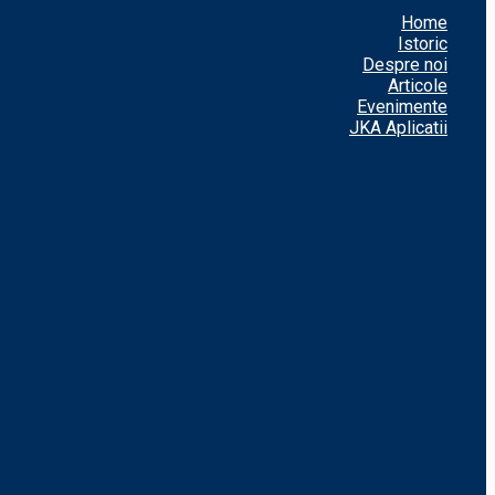
Home
Istoric
Despre noi
Articole
Evenimente
JKA Aplicatii