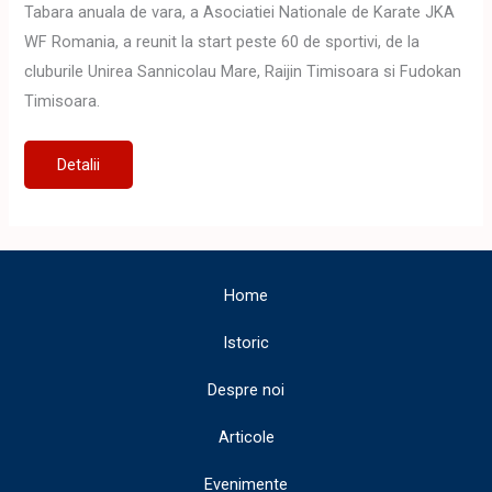
Tabara anuala de vara, a Asociatiei Nationale de Karate JKA
WF Romania, a reunit la start peste 60 de sportivi, de la
cluburile Unirea Sannicolau Mare, Raijin Timisoara si Fudokan
Timisoara.
JKA
Detalii
Summer
Camp
2017
Poiana
Marului
Home
Istoric
Despre noi
Articole
Evenimente