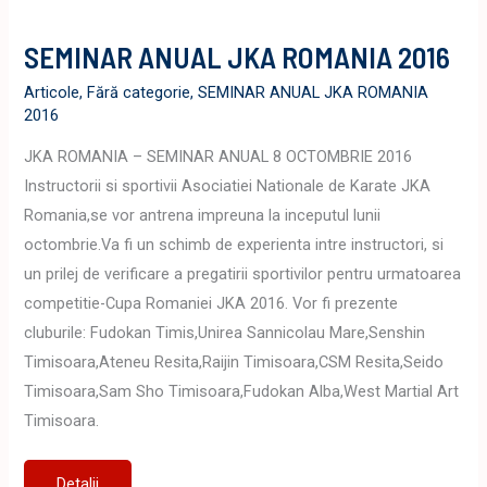
SEMINAR ANUAL JKA ROMANIA 2016
Articole
,
Fără categorie
,
SEMINAR ANUAL JKA ROMANIA
2016
JKA ROMANIA – SEMINAR ANUAL 8 OCTOMBRIE 2016
Instructorii si sportivii Asociatiei Nationale de Karate JKA
Romania,se vor antrena impreuna la inceputul lunii
octombrie.Va fi un schimb de experienta intre instructori, si
un prilej de verificare a pregatirii sportivilor pentru urmatoarea
competitie-Cupa Romaniei JKA 2016. Vor fi prezente
cluburile: Fudokan Timis,Unirea Sannicolau Mare,Senshin
Timisoara,Ateneu Resita,Raijin Timisoara,CSM Resita,Seido
Timisoara,Sam Sho Timisoara,Fudokan Alba,West Martial Art
Timisoara.
SEMINAR
Detalii